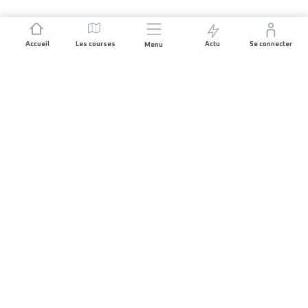
Accueil
Les courses
Actu
Se connecter
Menu
REJOIGNEZ L'AVENTURE
Organisateurs de course
Carrières