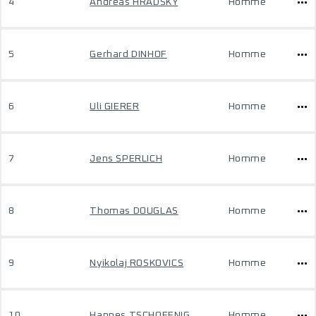
4
Andreas HRADSKY
Homme
5
Gerhard DINHOF
Homme
6
Uli GIERER
Homme
7
Jens SPERLICH
Homme
8
Thomas DOUGLAS
Homme
9
Nyikolaj ROSKOVICS
Homme
10
Hannes TSCHOFENIG
Homme