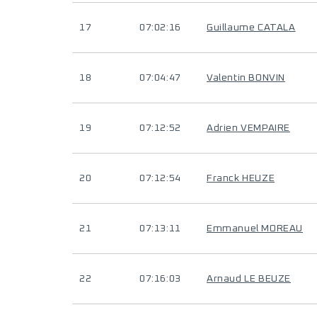
17
07:02:16
Guillaume CATALA
18
07:04:47
Valentin BONVIN
19
07:12:52
Adrien VEMPAIRE
20
07:12:54
Franck HEUZE
21
07:13:11
Emmanuel MOREAU
22
07:16:03
Arnaud LE BEUZE