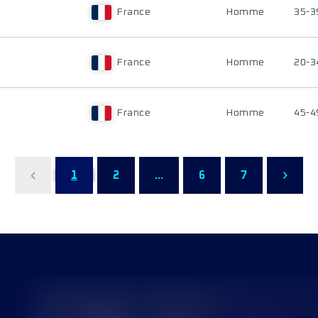
France
Homme
35-3
France
Homme
20-3
France
Homme
45-4
1
2
...
6
7