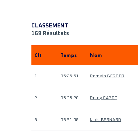
CLASSEMENT
169 Résultats
Clt
Temps
Nom
1
05:26:51
Romain BERGER
2
05:35:28
Remy FABRE
3
05:51:08
Ianis BERNARD