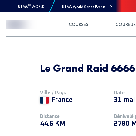
®
UTMB
WORLD
UTMB World Series Events
Skip to Content
COURSES
COUREUR
Le Grand Raid 6666
Ville / Pays
Date
France
31 mai
Distance
Dénivelé 
44.6 KM
2780 