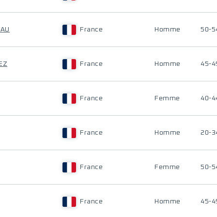
EAU
France
Homme
50-5
EZ
France
Homme
45-4
France
Femme
40-4
France
Homme
20-3
France
Femme
50-5
France
Homme
45-4