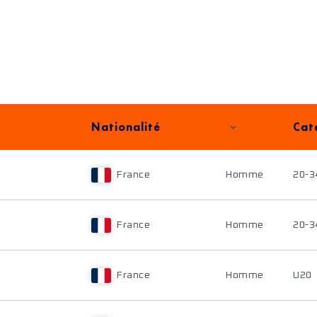
Nationalité
Cat
France
Homme
20-3
France
Homme
20-3
France
Homme
U20