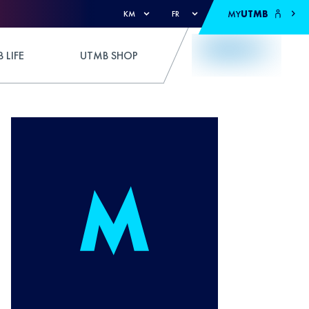
MY
UTMB
KM
FR
 LIFE
UTMB SHOP