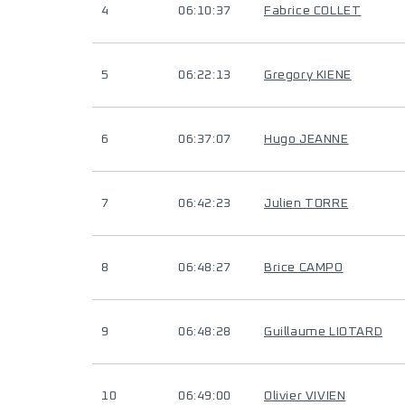
4
06:10:37
Fabrice COLLET
5
06:22:13
Gregory KIENE
6
06:37:07
Hugo JEANNE
7
06:42:23
Julien TORRE
8
06:48:27
Brice CAMPO
9
06:48:28
Guillaume LIOTARD
10
06:49:00
Olivier VIVIEN