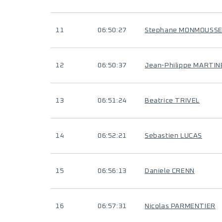
11
06:50:27
Stephane MONMOUSS
12
06:50:37
Jean-Philippe MARTIN
13
06:51:24
Beatrice TRIVEL
14
06:52:21
Sebastien LUCAS
15
06:56:13
Daniele CRENN
16
06:57:31
Nicolas PARMENTIER