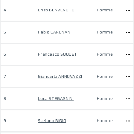
4
Enzo BENVENUTO
Homme
5
Fabio CARGNAN
Homme
6
Francesco SUQUET
Homme
7
Giancarlo ANNOVAZZI
Homme
8
Luca STEGAGNINI
Homme
9
Stefano BIGIO
Homme