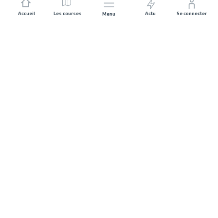
Accueil
Les courses
Actu
Se connecter
Menu
REJOIGNEZ L'AVENTURE
Organisateurs de course
Carrières