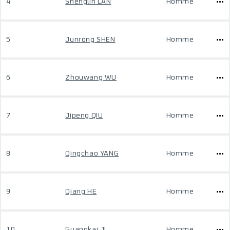
4
Shenglin LAN
Homme
5
Junrong SHEN
Homme
6
Zhouwang WU
Homme
7
Jipeng QIU
Homme
8
Qingchao YANG
Homme
9
Qiang HE
Homme
10
Guangkai JI
Homme