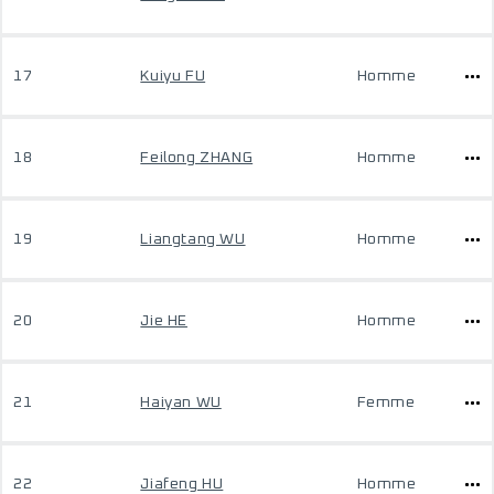
17
Kuiyu FU
Homme
18
Feilong ZHANG
Homme
19
Liangtang WU
Homme
20
Jie HE
Homme
21
Haiyan WU
Femme
22
Jiafeng HU
Homme