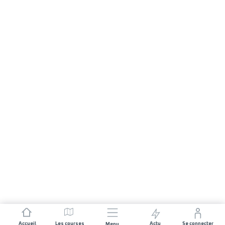
Accueil
Les courses
Actu
Se connecter
Menu