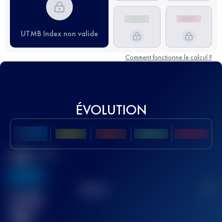
UTMB Index non valide
Comment fonctionne le calcul ?
ÉVOLUTION
Meilleur Score
UTMB
636
TOP
10
2
Course(s)
terminée(s)
32