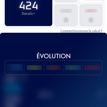
424
Détails
Comment fonctionne le calcul ?
ÉVOLUTION
Meilleur Score
UTMB
636
TOP
10
2
Course(s)
terminée(s)