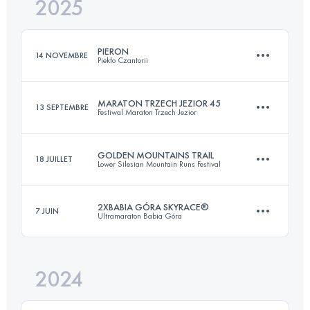
2025
45.5 KM
3350 M+
PIERON
14 NOVEMBRE
Piekło Czantorii
Connectez-vous pour voir l'UTMB Index
MARATON TRZECH JEZIOR 45
13 SEPTEMBRE
Festiwal Maraton Trzech Jezior
48 KM
4140 M+
GOLDEN MOUNTAINS TRAIL
18 JUILLET
Lower Silesian Mountain Runs Festival
47.1 KM
2520 M+
Connectez-vous pour voir l'UTMB Index
2XBABIA GÓRA SKYRACE®
7 JUIN
Ultramaraton Babia Góra
33.7 KM
1760 M+
Connectez-vous pour voir l'UTMB Index
2024
20 KM
1700 M+
Connectez-vous pour voir l'UTMB Index