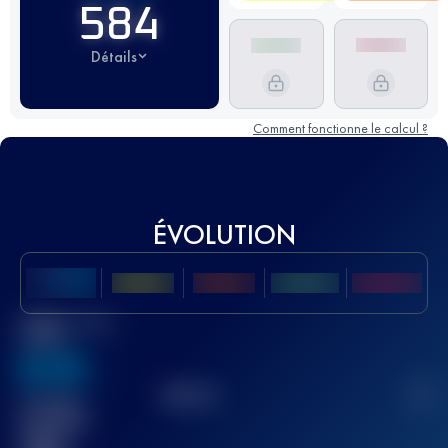
584
Détails
Comment fonctionne le calcul ?
ÉVOLUTION
Meilleur Score
UTMB
636
TOP
10
2
Course(s)
terminée(s)