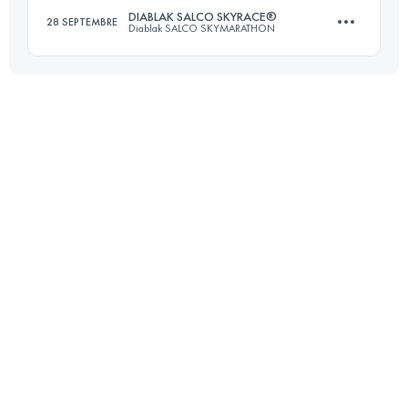
DIABLAK SALCO SKYRACE®
28 SEPTEMBRE
Diablak SALCO SKYMARATHON
Connectez-vous pour voir l'UTMB Index
22 KM
1900 M+
Connectez-vous pour voir l'UTMB Index