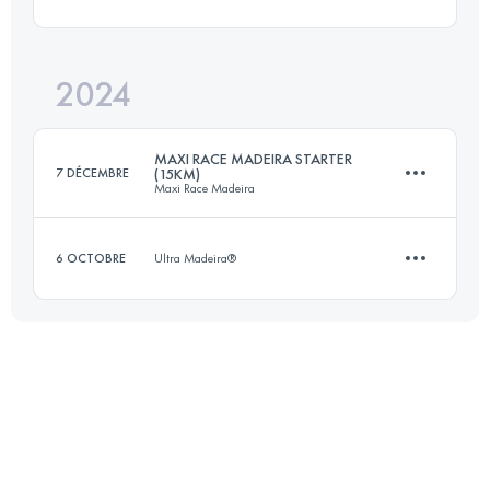
15.7 KM
430 M+
2024
13.2 KM
235 M+
Connectez-vous pour voir l'UTMB Index
MAXI RACE MADEIRA STARTER
7 DÉCEMBRE
(15KM)
Maxi Race Madeira
Connectez-vous pour voir l'UTMB Index
6 OCTOBRE
Ultra Madeira®
15 KM
550 M+
7.7 KM
310 M+
Connectez-vous pour voir l'UTMB Index
Connectez-vous pour voir l'UTMB Index