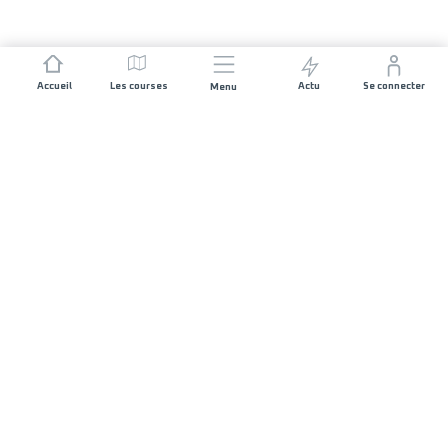
Accueil
Les courses
Actu
Se connecter
Menu
REJOIGNEZ L'AVENTURE
Organisateurs de course