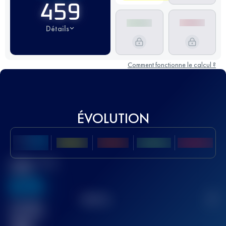
459
Détails
Comment fonctionne le calcul ?
ÉVOLUTION
Meilleur Score
UTMB
636
TOP
10
2
Course(s)
terminée(s)