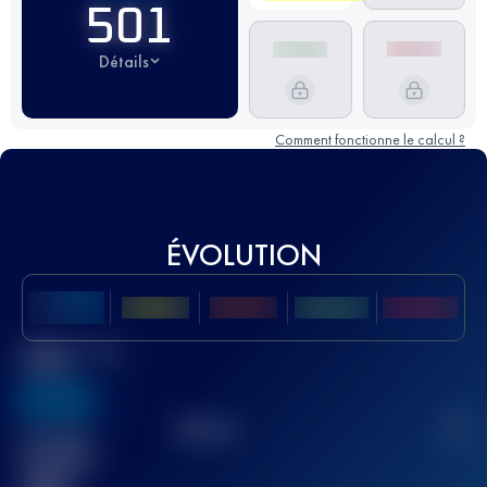
501
Détails
Comment fonctionne le calcul ?
ÉVOLUTION
Meilleur Score
UTMB
636
TOP
10
2
Course(s)
terminée(s)