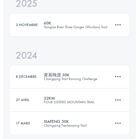
2025
28 KM
3390 M+
60K
2 NOVEMBRE
Yangtze River Three Gorges (Wushan) Trail
Connectez-vous pour voir l'UTMB Index
2024
56.6 KM
3317 M+
黄葛晚渡 30K
8 DÉCEMBRE
Chongqing Trail Running Challenge
Connectez-vous pour voir l'UTMB Index
22KM
27 AVRIL
FOUR SISTERS MOUNTAIN TRAIL
29.7 KM
1701 M+
XIAFENG 50K
17 MARS
Chongqing Tieshanping Trail
22 KM
1530 M+