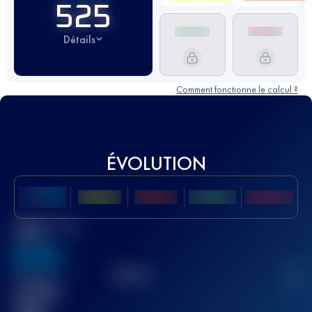
525
Détails
Comment fonctionne le calcul ?
ÉVOLUTION
Meilleur Score
UTMB
636
TOP
10
2
Course(s)
terminée(s)