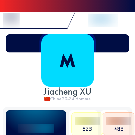
Skip to Content
Jiacheng XU
Chine
20-34
Homme
523
483