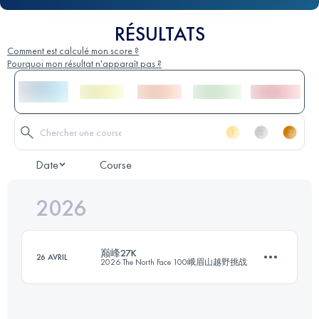
RÉSULTATS
Comment est calculé mon score ?
Pourquoi mon résultat n'apparaît pas ?
Date
Course
2026
巅峰27K
26 AVRIL
2026 The North Face 100峨眉山越野挑战