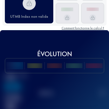
UTMB Index non valide
Comment fonctionne le calcul ?
ÉVOLUTION
Meilleur Score
UTMB
636
TOP
10
2
Course(s)
terminée(s)
32