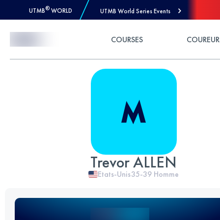
®
UTMB
WORLD
UTMB World Series Events
Skip to Content
COURSES
COUREUR
Trevor ALLEN
Etats-Unis
35-39
Homme