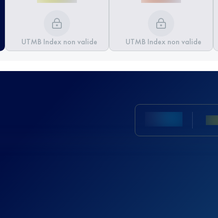
UTMB Index non valide
UTMB Index non valide