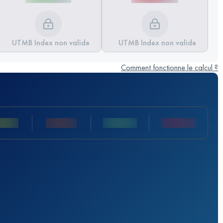
UTMB Index non valide
UTMB Index non valide
Comment fonctionne le calcul ?