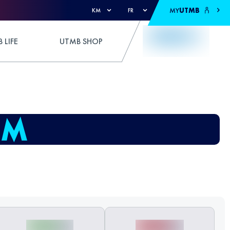
MY
UTMB
KM
FR
 LIFE
UTMB SHOP