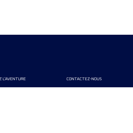
Z L'AVENTURE
CONTACTEZ-NOUS
teurs de course
FAQ
s
Contact
MyUTMB+