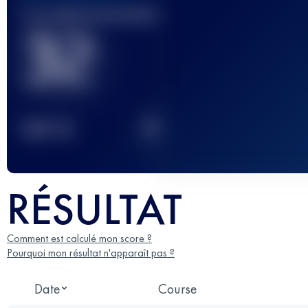
Course(s) terminée(s)
32
2
TOP
10
RÉSULTAT
Comment est calculé mon score ?
Pourquoi mon résultat n'apparaît pas ?
Date
Course