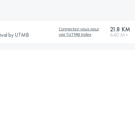
21.8 KM
Connectez-vous pour
stival by UTMB
640 M+
voir l'UTMB Index