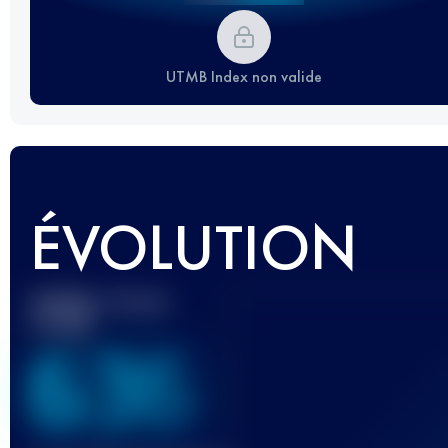
UTMB Index non valide
ÉVOLUTION
Meilleur Score
UTMB
636