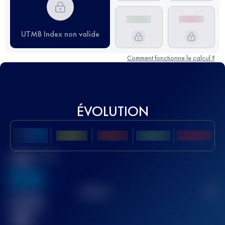
UTMB Index non valide
Comment fonctionne le calcul ?
ÉVOLUTION
Meilleur Score
UTMB
636
TOP
10
2
Course(s)
terminée(s)
32