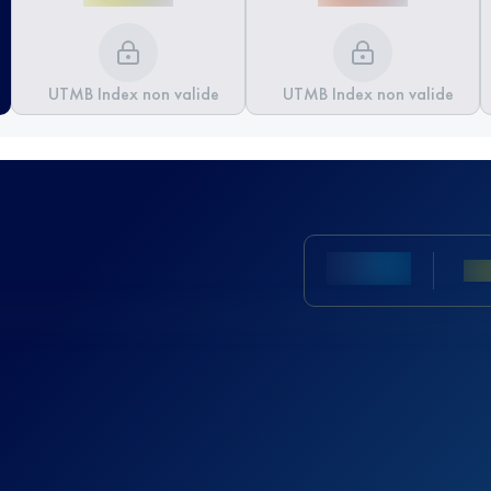
UTMB Index non valide
UTMB Index non valide