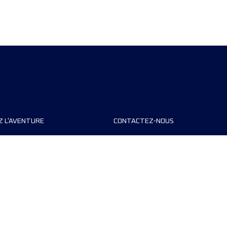
Z L'AVENTURE
CONTACTEZ-NOUS
teurs de course
FAQ
s
Contact
MyUTMB+