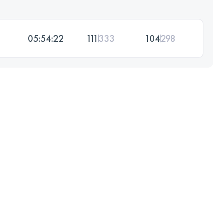
05:54:22
111
333
104
298