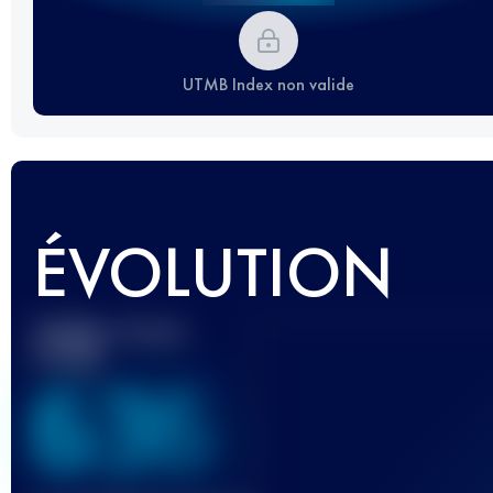
UTMB Index non valide
ÉVOLUTION
Meilleur Score
UTMB
636