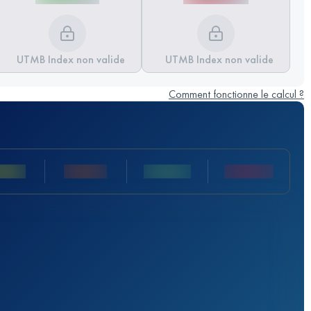
UTMB Index non valide
UTMB Index non valide
Comment fonctionne le calcul ?