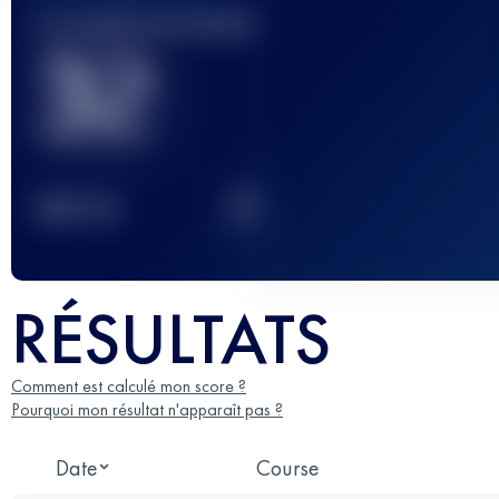
Course(s) terminée(s)
32
2
TOP
10
RÉSULTATS
Comment est calculé mon score ?
Pourquoi mon résultat n'apparaît pas ?
Date
Course