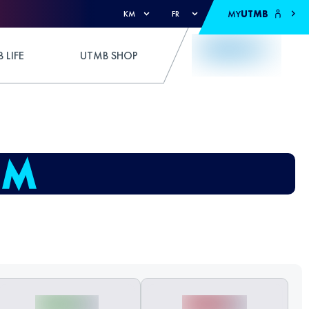
MY
UTMB
KM
FR
 LIFE
UTMB SHOP