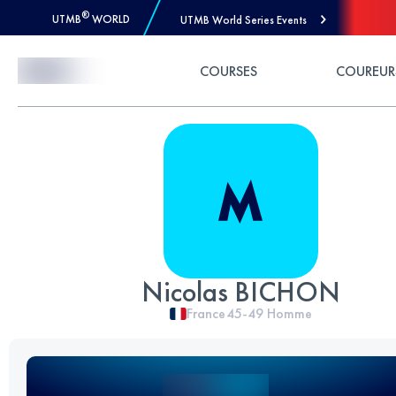
®
UTMB
WORLD
UTMB World Series Events
Skip to Content
COURSES
COUREUR
Nicolas BICHON
France
45-49
Homme