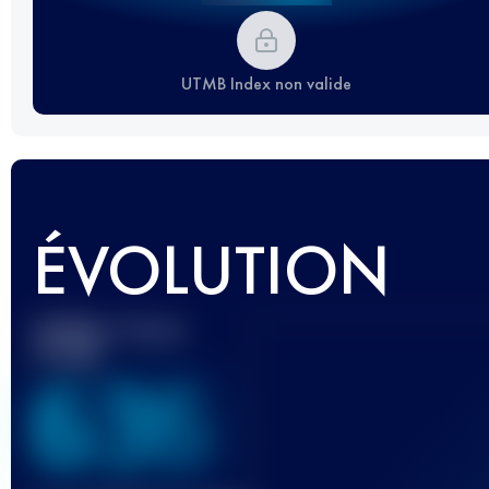
UTMB Index non valide
ÉVOLUTION
Meilleur Score
UTMB
636