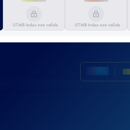
UTMB Index non valide
UTMB Index non valide