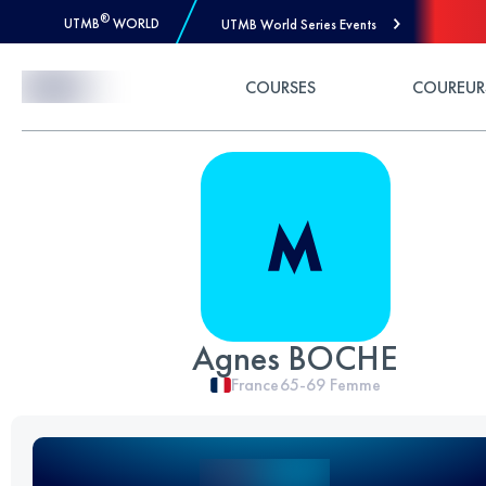
®
UTMB
WORLD
UTMB World Series Events
Skip to Content
COURSES
COUREUR
Agnes BOCHE
France
65-69
Femme