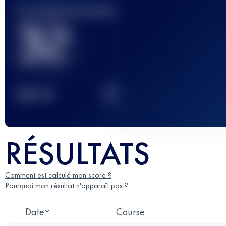
Course(s) terminée(s)
32
2
TOP
10
RÉSULTATS
Comment est calculé mon score ?
Pourquoi mon résultat n'apparaît pas ?
Date
Course