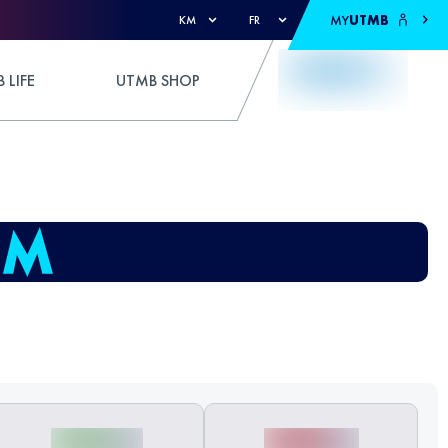
MY
UTMB
KM
FR
 LIFE
UTMB SHOP