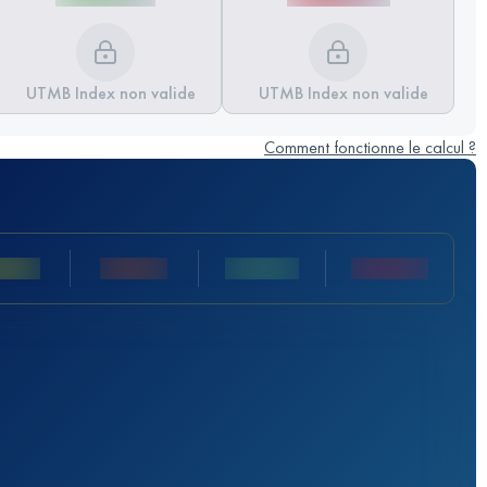
UTMB Index non valide
UTMB Index non valide
Comment fonctionne le calcul ?