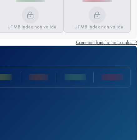
UTMB Index non valide
UTMB Index non valide
Comment fonctionne le calcul ?