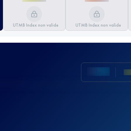
UTMB Index non valide
UTMB Index non valide