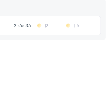
21:55:35
1
21
1
15