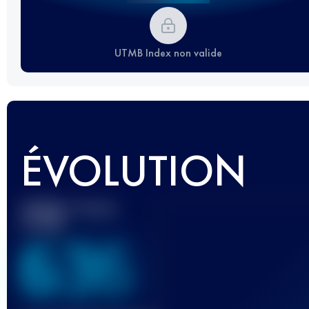
UTMB Index non valide
ÉVOLUTION
Meilleur Score
UTMB
636