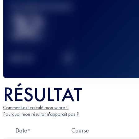
Course(s) terminée(s)
32
2
TOP
10
RÉSULTAT
Comment est calculé mon score ?
Pourquoi mon résultat n'apparaît pas ?
Date
Course