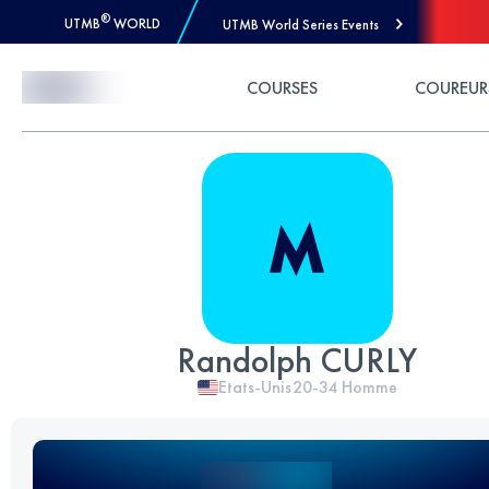
®
UTMB
WORLD
UTMB World Series Events
Skip to Content
COURSES
COUREUR
Randolph CURLY
Etats-Unis
20-34
Homme