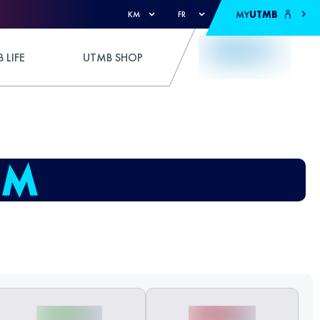
MY
UTMB
KM
FR
 LIFE
UTMB SHOP