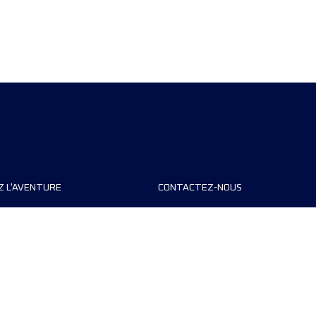
Z L'AVENTURE
CONTACTEZ-NOUS
teurs de course
FAQ
s
Contact
MyUTMB+