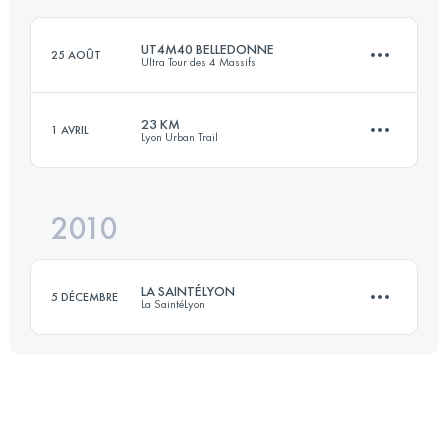
Connectez-vous pour voir l'UTMB Index
UT4M40 BELLEDONNE
25 AOÛT
Ultra Tour des 4 Massifs
Connectez-vous pour voir l'UTMB Index
23 KM
1 AVRIL
Lyon Urban Trail
42.6 KM
2580 M+
2010
23 KM
1050 M+
Connectez-vous pour voir l'UTMB Index
LA SAINTÉLYON
5 DÉCEMBRE
La SaintéLyon
Connectez-vous pour voir l'UTMB Index
70 KM
1500 M+