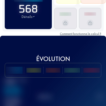
568
Détails
Comment fonctionne le calcul ?
ÉVOLUTION
Meilleur Score
UTMB
636
TOP
10
2
Course(s)
terminée(s)