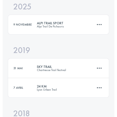
2025
30 KM
2000 M+
ALPI TRAIL SPORT
9 NOVEMBRE
Alpi Trail De Pichauris
Connectez-vous pour voir l'UTMB Index
2019
21 KM
1100 M+
SKY TRAIL
31 MAI
Chartreuse Trail Festival
Connectez-vous pour voir l'UTMB Index
24 KM
7 AVRIL
Lyon Urban Trail
27.1 KM
2310 M+
2018
24.2 KM
1030 M+