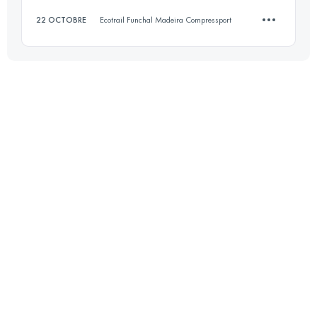
22 OCTOBRE
Ecotrail Funchal Madeira Compressport
Connectez-vous pour voir l'UTMB Index
14.4 KM
330 M+
Connectez-vous pour voir l'UTMB Index