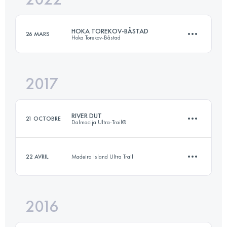
HOKA TOREKOV-BÅSTAD
26 MARS
Hoka Torekov-Båstad
Connectez-vous pour voir l'UTMB Index
2017
21.4 KM
250 M+
RIVER DUT
21 OCTOBRE
Dalmacija Ultra-Trail®
Connectez-vous pour voir l'UTMB Index
22 AVRIL
Madeira Island Ultra Trail
20 KM
780 M+
2016
15.7 KM
370 M+
Connectez-vous pour voir l'UTMB Index