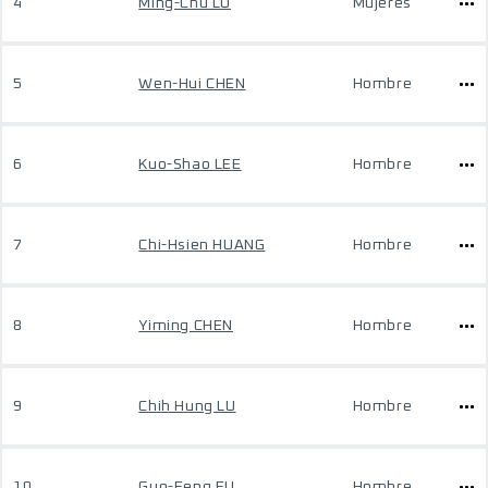
4
Ming-Chu LU
Mujeres
5
Wen-Hui CHEN
Hombre
6
Kuo-Shao LEE
Hombre
7
Chi-Hsien HUANG
Hombre
8
Yiming CHEN
Hombre
9
Chih Hung LU
Hombre
10
Guo-Feng FU
Hombre