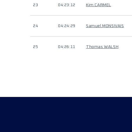
23
04:23:12
Kim CARMEL
24
04:24:29
Samuel MONSIVAIS
25
04:26:11
Thomas WALSH