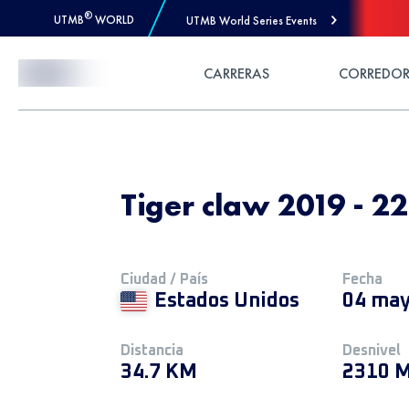
®
UTMB
WORLD
UTMB World Series Events
Skip to Content
CARRERAS
CORREDOR
Tiger claw 2019 - 2
Ciudad / País
Fecha
Estados Unidos
04 may
Distancia
Desnivel
34.7 KM
2310 