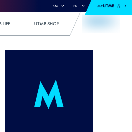
MY
UTMB
KM
ES
 LIFE
UTMB SHOP