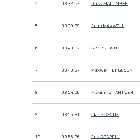
4
03:32:53
Drew MACOMBER
5
03:38:39
John MAXWELL
6
03:40:07
Ben BROWN
7
03:43:37
Maxwell FERGUSON
8
03:54:00
Maximilian ANTUSH
9
03:55:31
Claire DEVOE
10
03:56:26
Erik GOBBELL