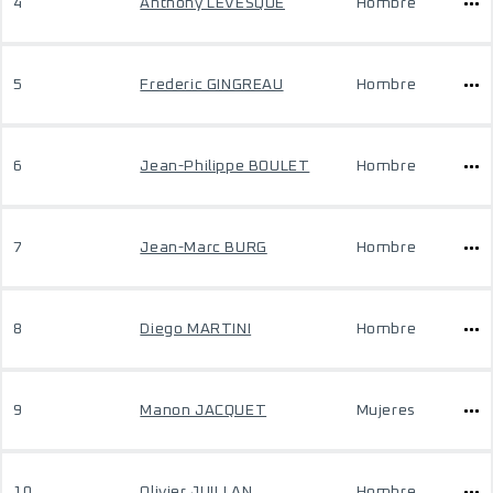
4
Anthony LEVESQUE
Hombre
5
Frederic GINGREAU
Hombre
6
Jean-Philippe BOULET
Hombre
7
Jean-Marc BURG
Hombre
8
Diego MARTINI
Hombre
9
Manon JACQUET
Mujeres
10
Olivier JUILLAN
Hombre