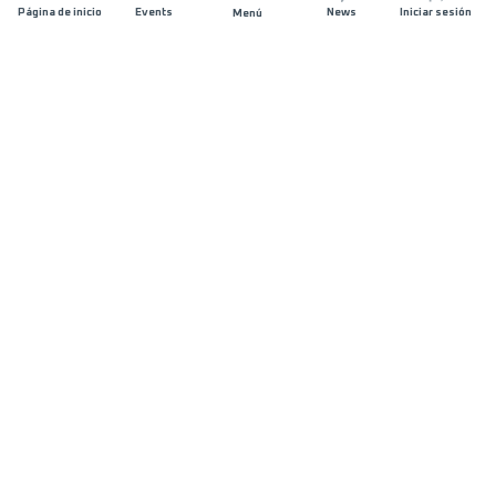
Página de inicio
Events
News
Iniciar sesión
Menú
ÚNETE
Patrocinios
Organizadores de carreras