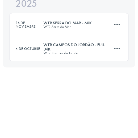
2025
60 KM
1700 M+
WTR SERRA DO MAR - 60K
16 DE
NOVIEMBRE
WTR Serra do Mar
Inicia sesión para ver el UTMB Index
WTR CAMPOS DO JORDÃO - FULL
4 DE OCTUBRE
34K
WTR Campos do Jordão
50 KM
3000 M+
35 KM
1100 M+
Inicia sesión para ver el UTMB Index
Inicia sesión para ver el UTMB Index