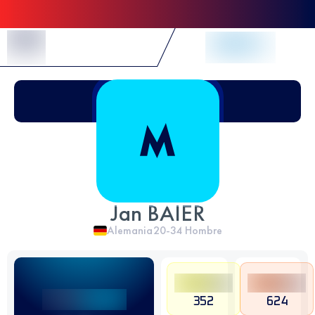
Skip to Content
Jan BAIER
Alemania
20-34
Hombre
352
624