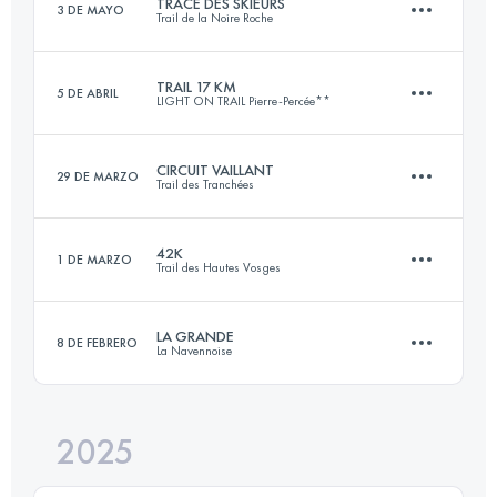
TRACE DES SKIEURS
3 DE MAYO
Trail de la Noire Roche
88 KM
3600 M+
TRAIL 17 KM
5 DE ABRIL
LIGHT ON TRAIL Pierre-Percée**
15 KM
650 M+
Inicia sesión para ver el UTMB Index
CIRCUIT VAILLANT
29 DE MARZO
Trail des Tranchées
17 KM
510 M+
Inicia sesión para ver el UTMB Index
42K
1 DE MARZO
Trail des Hautes Vosges
54.7 KM
1203 M+
Inicia sesión para ver el UTMB Index
LA GRANDE
8 DE FEBRERO
La Navennoise
42.9 KM
1801 M+
Inicia sesión para ver el UTMB Index
2025
23 KM
670 M+
Inicia sesión para ver el UTMB Index