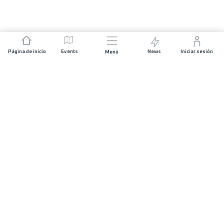
Página de inicio
Events
News
Iniciar sesión
Menú
ÚNETE
Patrocinios