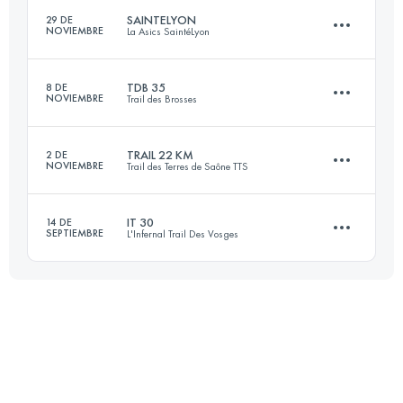
SAINTELYON
29 DE
NOVIEMBRE
La Asics SaintéLyon
Inicia sesión para ver el UTMB Index
TDB 35
8 DE
NOVIEMBRE
Trail des Brosses
79.1 KM
2105 M+
TRAIL 22 KM
2 DE
NOVIEMBRE
Trail des Terres de Saône TTS
36 KM
996 M+
Inicia sesión para ver el UTMB Index
IT 30
14 DE
SEPTIEMBRE
L'Infernal Trail Des Vosges
22 KM
300 M+
Inicia sesión para ver el UTMB Index
29.3 KM
993 M+
Inicia sesión para ver el UTMB Index