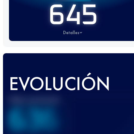
645
Detalles
EVOLUCIÓN
Mejor puntuación
636