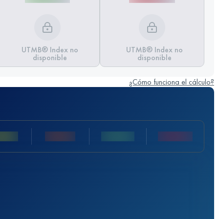
UTMB® Index no
UTMB® Index no
disponible
disponible
¿Cómo funciona el cálculo?