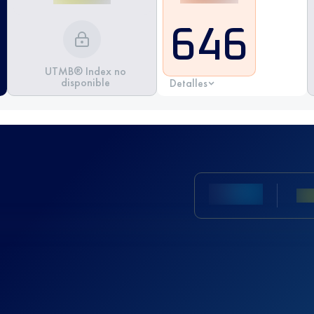
646
UTMB® Index no
disponible
Detalles