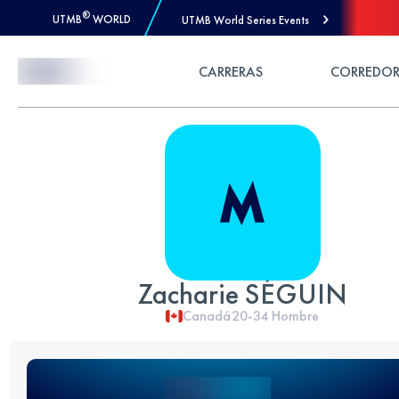
®
UTMB
WORLD
UTMB World Series Events
Skip to Content
CARRERAS
CORREDOR
Zacharie SÉGUIN
Canadá
20-34
Hombre