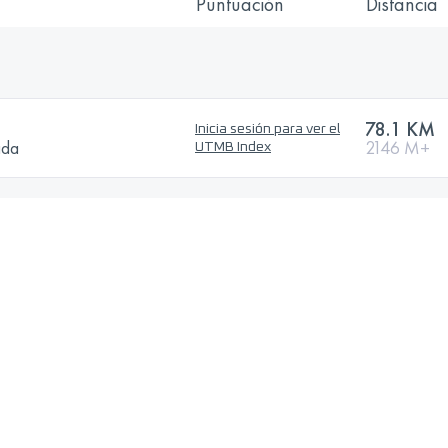
Puntuación
Distancia
78.1 KM
Inicia sesión para ver el
ada
2146 M+
UTMB Index