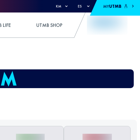
MY
UTMB
KM
ES
 LIFE
UTMB SHOP