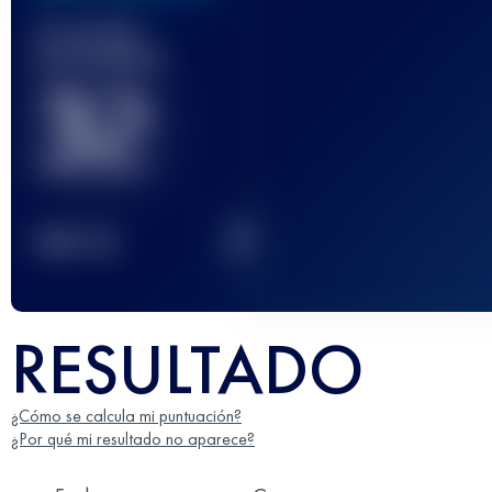
Carrera(s)
terminada(s)
32
2
TOP
10
RESULTADO
¿Cómo se calcula mi puntuación?
¿Por qué mi resultado no aparece?