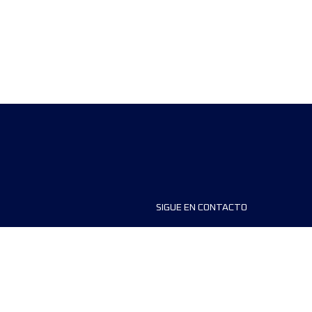
SIGUE EN CONTACTO
ios
FAQS
dores de carreras
Contáctanos
MyUTMB+