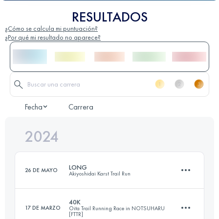
RESULTADOS
¿Cómo se calcula mi puntuación?
¿Por qué mi resultado no aparece?
Fecha
Carrera
2024
LONG
26 DE MAYO
Akiyoshidai Karst Trail Run
40K
17 DE MARZO
Oita Trail Running Race in NOTSUHARU
[FTTR]
30 KM
980 M+