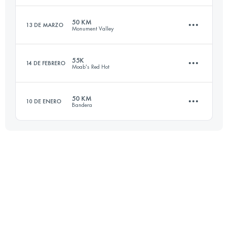
Inicia sesión para ver el UTMB Index
50 KM
13 DE MARZO
Monument Valley
51.5 KM
2450 M+
55K
14 DE FEBRERO
Moab's Red Hot
53 KM
1100 M+
Inicia sesión para ver el UTMB Index
50 KM
10 DE ENERO
Bandera
54.7 KM
1550 M+
Inicia sesión para ver el UTMB Index
50 KM
1500 M+
Inicia sesión para ver el UTMB Index
Inicia sesión para ver el UTMB Index