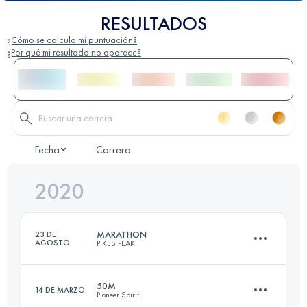
RESULTADOS
¿Cómo se calcula mi puntuación?
¿Por qué mi resultado no aparece?
Fecha
Carrera
2020
MARATHON
23 DE
AGOSTO
PIKES PEAK
50M
14 DE MARZO
Pioneer Spirit
42 KM
2376 M+