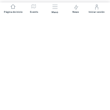
Página de inicio
Events
News
Iniciar sesión
Menú
ÚNETE
Patrocinios
Organizadores de carreras