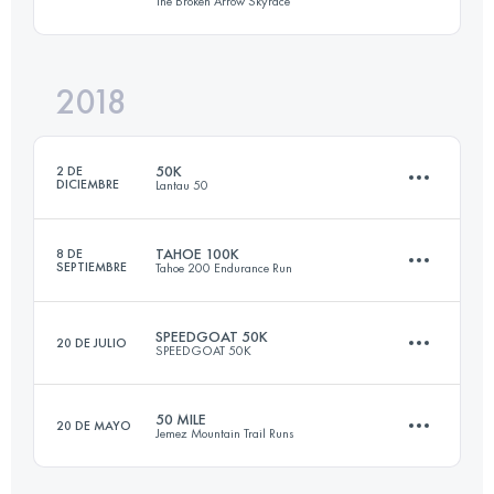
The Broken Arrow Skyrace
16.3 KM
700 M+
Inicia sesión para ver el UTMB Index
2018
23.9 KM
1420 M+
Inicia sesión para ver el UTMB Index
50K
2 DE
DICIEMBRE
Lantau 50
Inicia sesión para ver el UTMB Index
TAHOE 100K
8 DE
SEPTIEMBRE
Tahoe 200 Endurance Run
55.4 KM
3080 M+
SPEEDGOAT 50K
20 DE JULIO
SPEEDGOAT 50K
89.5 KM
2970 M+
Inicia sesión para ver el UTMB Index
50 MILE
20 DE MAYO
Jemez Mountain Trail Runs
54.3 KM
3425 M+
Inicia sesión para ver el UTMB Index