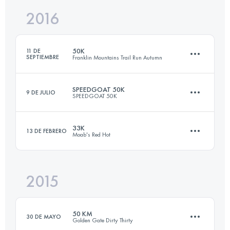
2016
85 KM
3453 M+
Inicia sesión para ver el UTMB Index
50K
11 DE
SEPTIEMBRE
Franklin Mountains Trail Run Autumn
Inicia sesión para ver el UTMB Index
SPEEDGOAT 50K
9 DE JULIO
SPEEDGOAT 50K
52.6 KM
2070 M+
33K
13 DE FEBRERO
Moab's Red Hot
54.3 KM
3425 M+
Inicia sesión para ver el UTMB Index
2015
33 KM
850 M+
Inicia sesión para ver el UTMB Index
50 KM
30 DE MAYO
Golden Gate Dirty Thirty