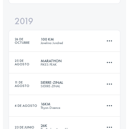
2019
77.7 KM
1372 M+
Inicia sesión para ver el UTMB Index
100 KM
26 DE
OCTUBRE
Javelina Jundred
Inicia sesión para ver el UTMB Index
MARATHON
25 DE
AGOSTO
PIKES PEAK
98.4 KM
1100 M+
SIERRE-ZINAL
11 DE
AGOSTO
SIERRE-ZINAL
42 KM
2376 M+
Inicia sesión para ver el UTMB Index
16KM
4 DE AGOSTO
Thyon-Dixence
31.3 KM
2190 M+
Inicia sesión para ver el UTMB Index
26K
23 DE JUNIO