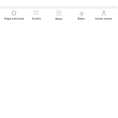
Página de inicio
Events
News
Iniciar sesión
Menú
ÚNETE
Patrocinios