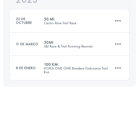
50 MI
22 DE
OCTUBRE
Cactus Rose Trail Race
Inicia sesión para ver el UTMB Index
30MI
11 DE MARZO
J&J Race & Trail Running Reunion
81 KM
1764 M+
100 KM
8 DE ENERO
HOKA ONE ONE Bandera Endurance Trail
Run
49 KM
1230 M+
Inicia sesión para ver el UTMB Index
99.5 KM
1720 M+
Inicia sesión para ver el UTMB Index
Inicia sesión para ver el UTMB Index