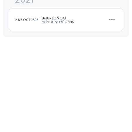
36K - LONGO
2 DE OCTUBRE
ForrestRUN: ORIGENS
Inicia sesión para ver el UTMB Index
35.6 KM
1290 M+
Inicia sesión para ver el UTMB Index