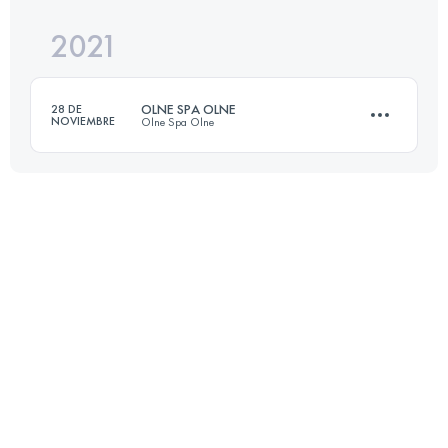
2021
55 KM
2880 M+
Inicia sesión para ver el UTMB Index
OLNE SPA OLNE
28 DE
NOVIEMBRE
Olne Spa Olne
Inicia sesión para ver el UTMB Index
70.9 KM
2552 M+
Inicia sesión para ver el UTMB Index