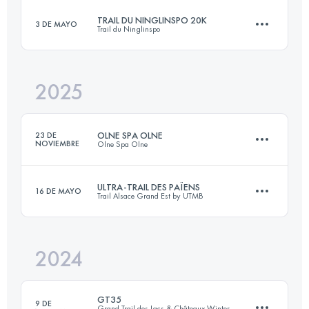
TRAIL DU NINGLINSPO 20K
3 DE MAYO
Trail du Ninglinspo
47 KM
1600 M+
2025
17.6 KM
1334 M+
Inicia sesión para ver el UTMB Index
OLNE SPA OLNE
23 DE
NOVIEMBRE
Olne Spa Olne
Inicia sesión para ver el UTMB Index
ULTRA-TRAIL DES PAÏENS
16 DE MAYO
Trail Alsace Grand Est by UTMB
71 KM
2380 M+
2024
112.2 KM
4560 M+
Inicia sesión para ver el UTMB Index
GT35
9 DE
Grand Trail des Lacs & Châteaux Winter