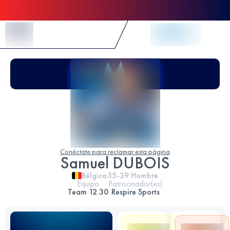
Skip to Content
Conéctate para reclamar esta página
Samuel DUBOIS
Bélgica
35-39
Hombre
Equipo
Patrocinador(es)
Team 12.30
Respire Sports