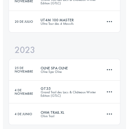
NOVIEMBRE
Edition (GTLC)
Inicia sesión para ver el UTMB Index
UT4M 100 MASTER
20 DE JULIO
Ultra Tour des 4 Massifs
36 KM
1340 M+
2023
78.3 KM
4053 M+
Inicia sesión para ver el UTMB Index
OLNE SPA OLNE
25 DE
NOVIEMBRE
Olne Spa Olne
Inicia sesión para ver el UTMB Index
GT35
4 DE
Grand Trail des Lacs & Châteaux Winter
NOVIEMBRE
Edition (GTLC)
71 KM
2380 M+
OHM TRAIL XL
4 DE JUNIO
Ohm Trail
38.3 KM
1400 M+
Inicia sesión para ver el UTMB Index