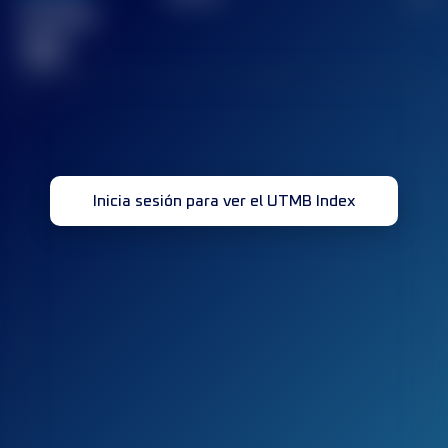
Carrera(s)
terminada(s)
32
Inicia sesión para ver el UTMB Index