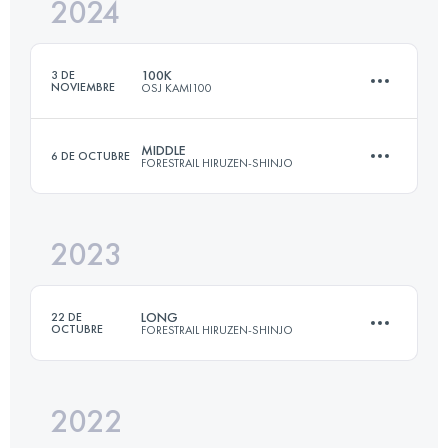
2024
152.2 KM
5352 M+
100K
3 DE
NOVIEMBRE
OSJ KAMI100
Inicia sesión para ver el UTMB Index
MIDDLE
6 DE OCTUBRE
FORESTRAIL HIRUZEN-SHINJO
110.3 KM
5766 M+
2023
36.8 KM
1280 M+
Inicia sesión para ver el UTMB Index
LONG
22 DE
OCTUBRE
FORESTRAIL HIRUZEN-SHINJO
Inicia sesión para ver el UTMB Index
2022
68 KM
3280 M+