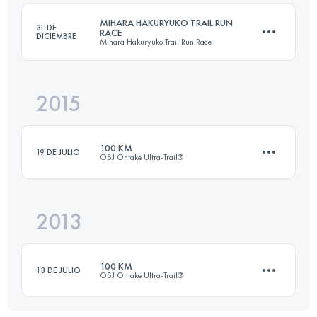
MIHARA HAKURYUKO TRAIL RUN
31 DE
RACE
DICIEMBRE
Mihara Hakuryuko Trail Run Race
Inicia sesión para ver el UTMB Index
2015
21.3 KM
800 M+
100 KM
19 DE JULIO
OSJ Ontake Ultra-Trail®️
Inicia sesión para ver el UTMB Index
2013
100.8 KM
4320 M+
100 KM
13 DE JULIO
OSJ Ontake Ultra-Trail®️
Inicia sesión para ver el UTMB Index