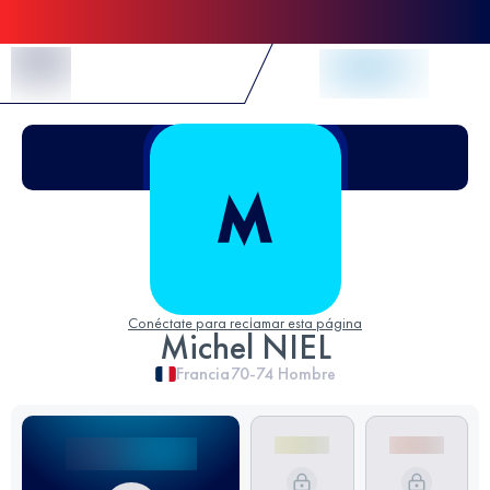
Skip to Content
Conéctate para reclamar esta página
Michel NIEL
Francia
70-74
Hombre