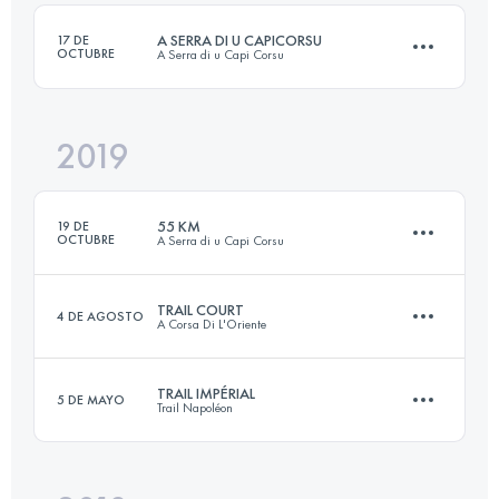
A SERRA DI U CAPICORSU
17 DE
OCTUBRE
A Serra di u Capi Corsu
Inicia sesión para ver el UTMB Index
2019
56.5 KM
2825 M+
55 KM
19 DE
OCTUBRE
A Serra di u Capi Corsu
Inicia sesión para ver el UTMB Index
TRAIL COURT
4 DE AGOSTO
A Corsa Di L'Oriente
56.8 KM
2980 M+
TRAIL IMPÉRIAL
5 DE MAYO
Trail Napoléon
23 KM
2200 M+
Inicia sesión para ver el UTMB Index