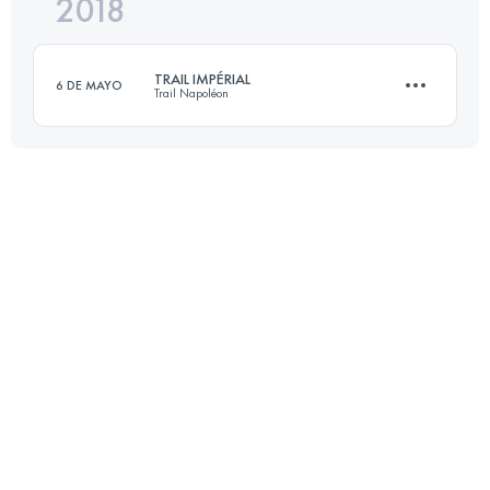
2018
43.5 KM
1730 M+
Inicia sesión para ver el UTMB Index
TRAIL IMPÉRIAL
6 DE MAYO
Trail Napoléon
Inicia sesión para ver el UTMB Index
43.2 KM
1760 M+
Inicia sesión para ver el UTMB Index