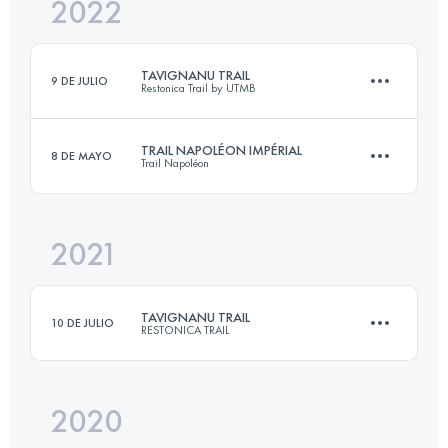
2022
21 KM
1500 M+
TAVIGNANU TRAIL
9 DE JULIO
Restonica Trail by UTMB
Inicia sesión para ver el UTMB Index
TRAIL NAPOLÉON IMPÉRIAL
8 DE MAYO
Trail Napoléon
32.5 KM
2270 M+
2021
43 KM
1700 M+
Inicia sesión para ver el UTMB Index
TAVIGNANU TRAIL
10 DE JULIO
RESTONICA TRAIL
Inicia sesión para ver el UTMB Index
2020
32.5 KM
2270 M+