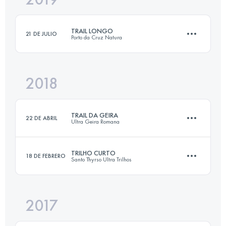
TRAIL LONGO
21 DE JULIO
Porto da Cruz Natura
Inicia sesión para ver el UTMB Index
2018
24.2 KM
1380 M+
TRAIL DA GEIRA
22 DE ABRIL
Ultra Geira Romana
Inicia sesión para ver el UTMB Index
TRILHO CURTO
18 DE FEBRERO
Santo Thyrso Ultra Trilhos
16.4 KM
460 M+
2017
16.9 KM
800 M+
Inicia sesión para ver el UTMB Index