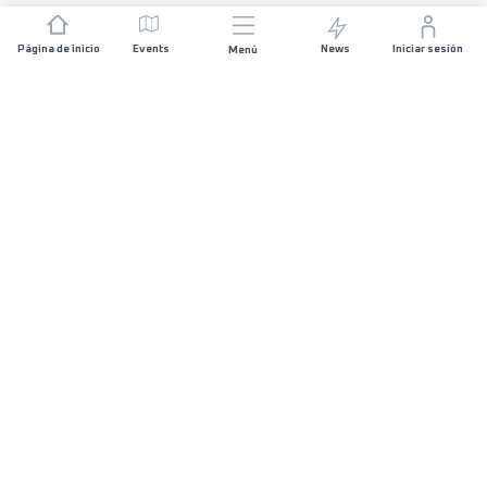
Página de inicio
Events
News
Iniciar sesión
Menú
ÚNETE
Patrocinios
Organizadores de carreras