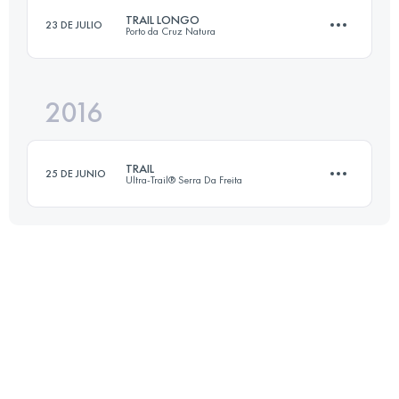
TRAIL LONGO
23 DE JULIO
Porto da Cruz Natura
Inicia sesión para ver el UTMB Index
2016
22.4 KM
1250 M+
TRAIL
25 DE JUNIO
Ultra-Trail® Serra Da Freita
Inicia sesión para ver el UTMB Index
28.5 KM
1200 M+
Inicia sesión para ver el UTMB Index